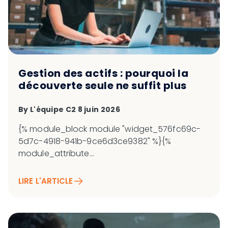
Gestion des actifs : pourquoi la
découverte seule ne suffit plus
By
L'équipe C2
8 juin 2026
{% module_block module "widget_576fc69c-
5d7c-4918-941b-9ce6d3ce9382" %}{%
module_attribute...
LIRE L'ARTICLE