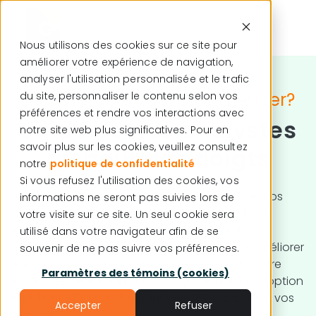
Nous utilisons des cookies sur ce site pour
améliorer votre expérience de navigation,
Français
analyser l'utilisation personnalisée et le trafic
Besoin d'aide pour commencer?
du site, personnaliser le contenu selon vos
préférences et rendre vos interactions avec
L'aide de nos analystes
notre site web plus significatives. Pour en
savoir plus sur les cookies, veuillez consultez
au bout des doigts
notre
politique de confidentialité
Si vous refusez l'utilisation des cookies, vos
Les analystes d'affaires C2 aident à identifier vos
informations ne seront pas suivies lors de
besoins et défis, gèrent l'impact des projets et
votre visite sur ce site. Un seul cookie sera
réduisent la résistance au changement. Ils
utilisé dans votre navigateur afin de se
maximisent les avantages de C2 ITSM pour améliorer
souvenir de ne pas suivre vos préférences.
le succès et le retour sur investissement de votre
Paramètres des témoins (cookies)
entreprise. Leur expertise vous guide dans l'adoption
rapide et efficace des principes ITIL, adaptés à vos
Accepter
Refuser
besoins.