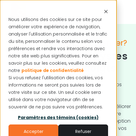
Nous utilisons des cookies sur ce site pour
améliorer votre expérience de navigation,
Français
analyser l'utilisation personnalisée et le trafic
Besoin d'aide pour commencer?
du site, personnaliser le contenu selon vos
préférences et rendre vos interactions avec
L'aide de nos analystes
notre site web plus significatives. Pour en
savoir plus sur les cookies, veuillez consultez
au bout des doigts
notre
politique de confidentialité
Si vous refusez l'utilisation des cookies, vos
Les analystes d'affaires C2 aident à identifier vos
informations ne seront pas suivies lors de
besoins et défis, gèrent l'impact des projets et
votre visite sur ce site. Un seul cookie sera
réduisent la résistance au changement. Ils
utilisé dans votre navigateur afin de se
maximisent les avantages de C2 ITSM pour améliorer
souvenir de ne pas suivre vos préférences.
le succès et le retour sur investissement de votre
Paramètres des témoins (cookies)
entreprise. Leur expertise vous guide dans l'adoption
rapide et efficace des principes ITIL, adaptés à vos
Accepter
Refuser
besoins.