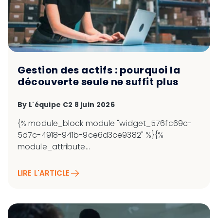
Gestion des actifs : pourquoi la
découverte seule ne suffit plus
By
L'équipe C2
8 juin 2026
{% module_block module "widget_576fc69c-
5d7c-4918-941b-9ce6d3ce9382" %}{%
module_attribute...
LIRE L'ARTICLE